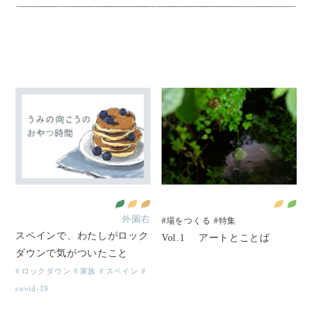
外園右
#場をつくる
#特集
スペインで、わたしがロック
Vol.1 アートとことば
ダウンで気がついたこと
ロックダウン
家族
スペイン
covid-19