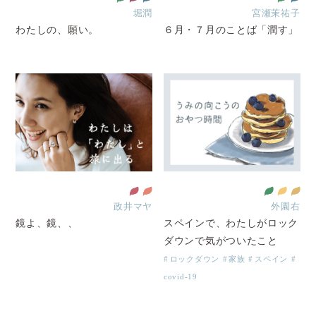
堀潤
宮瀬茉祐子
わたしの、願い。
６月・７月のことば「潤す」
政井マヤ
外園右
鏡よ、鏡、、
スペインで、わたしがロック
ダウンで気がついたこと
ロックダウン
家族
スペイン
covid-19