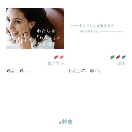
政井マヤ
堀潤
鏡よ、鏡、、
わたしの、願い。
#特集