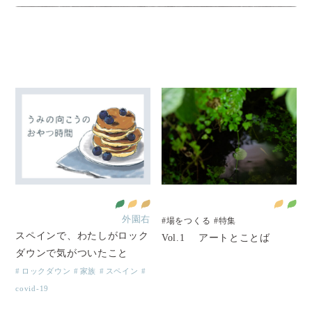
外園右
#場をつくる
#特集
スペインで、わたしがロック
Vol.1 アートとことば
ダウンで気がついたこと
ロックダウン
家族
スペイン
covid-19