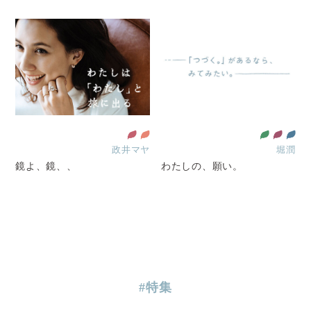
政井マヤ
堀潤
鏡よ、鏡、、
わたしの、願い。
#特集