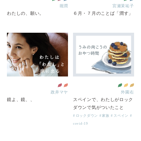
堀潤
宮瀬茉祐子
わたしの、願い。
６月・７月のことば「潤す」
政井マヤ
外園右
鏡よ、鏡、、
スペインで、わたしがロック
ダウンで気がついたこと
ロックダウン
家族
スペイン
covid-19