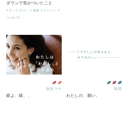
ダウンで気がついたこと
ロックダウン
家族
スペイン
covid-19
政井マヤ
堀潤
鏡よ、鏡、、
わたしの、願い。