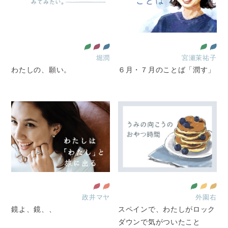
堀潤
宮瀬茉祐子
わたしの、願い。
６月・７月のことば「潤す」
政井マヤ
外園右
鏡よ、鏡、、
スペインで、わたしがロック
ダウンで気がついたこと