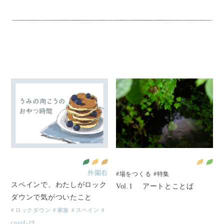
外園右
#場をつくる
#特集
スペインで、わたしがロック
Vol.1 アートとことば
ダウンで気がついたこと
ロックダウン
家族
スペイン
covid-19