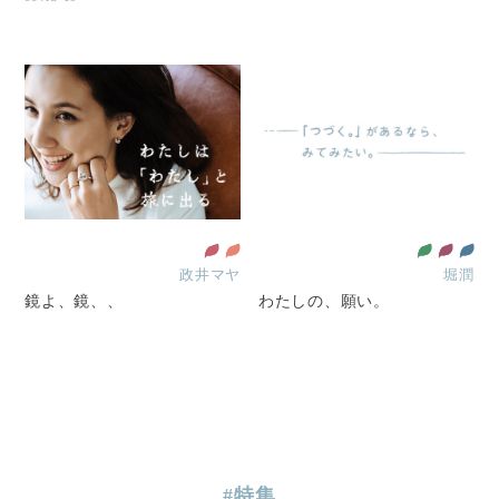
政井マヤ
堀潤
鏡よ、鏡、、
わたしの、願い。
#特集