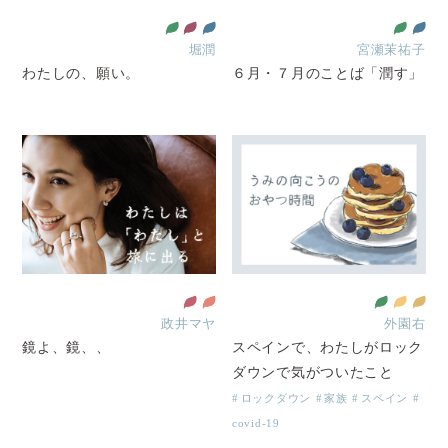
堀潤
宮瀬茉祐子
わたしの、願い。
６月・７月のことば「潤す」
政井マヤ
外園右
鏡よ、鏡、、
スペインで、わたしがロック
ダウンで気がついたこと
ロックダウン
家族
スペイン
covid-19