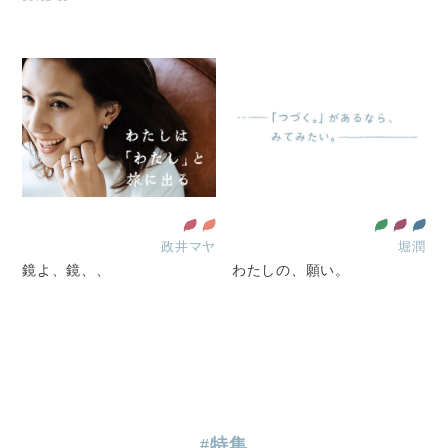
政井マヤ
堀潤
鏡よ、鏡、、
わたしの、願い。
#特集