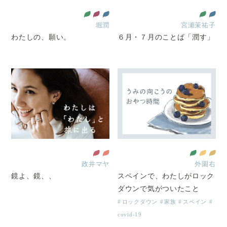
堀潤
宮瀬茉祐子
わたしの、願い。
６月・７月のことば「潤す」
政井マヤ
外園右
鏡よ、鏡、、
スペインで、わたしがロック
ダウンで気がついたこと
ロックダウン
家族
スペイン
covid-19