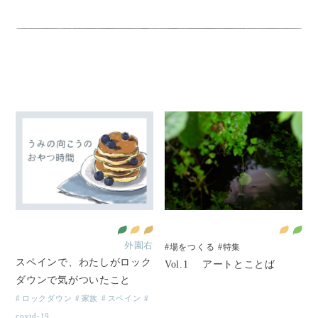
外園右
#場をつくる
#特集
スペインで、わたしがロック
Vol.1 アートとことば
ダウンで気がついたこと
ロックダウン
家族
スペイン
covid-19