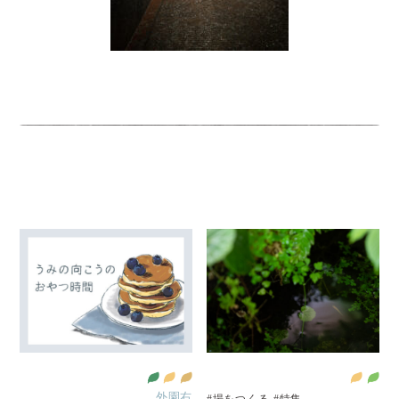
外園右
#場をつくる
#特集