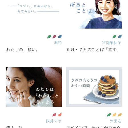
堀潤
宮瀬茉祐子
わたしの、願い。
６月・７月のことば「潤す」
政井マヤ
外園右
鏡よ、鏡、、
スペインで、わたしがロック