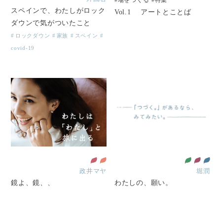
スペインで、わたしがロック
Vol.1 アートとことば
ダウンで気がついたこと
ロックダウン
家族
スペイン
covid-19
政井マヤ
堀潤
鏡よ、鏡、、
わたしの、願い。