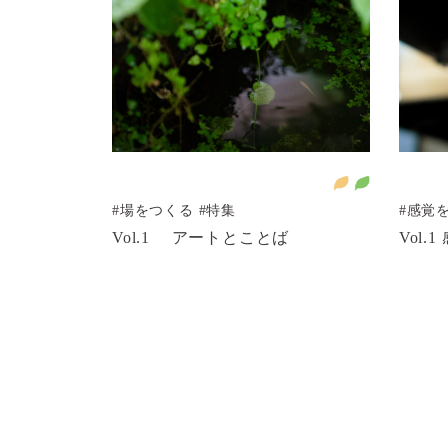
う
健康と福祉を
られるまちづくりを
#場をつくる
#特集
#感覚
Vol.1 アートとことば
Vol.