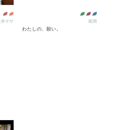
政井マヤ
堀潤
わたしの、願い。