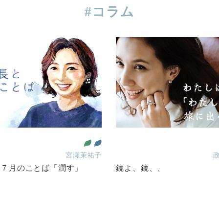
#コラム
宮瀬茉祐子
・７月のことば「潤す」
鏡よ、鏡、、