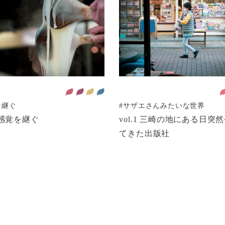
を継ぐ
#サザエさんみたいな世界
1 感覚を継ぐ
vol.1 三崎の地にある日突
てきた出版社