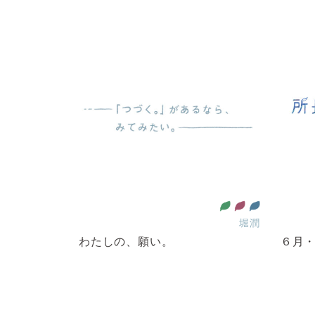
育をみんなに
ー平等を実現しよう
全ての人に健康と福祉を
住み続けられるまちづくりを
作る責任 つかう責任
堀潤
わたしの、願い。
６月