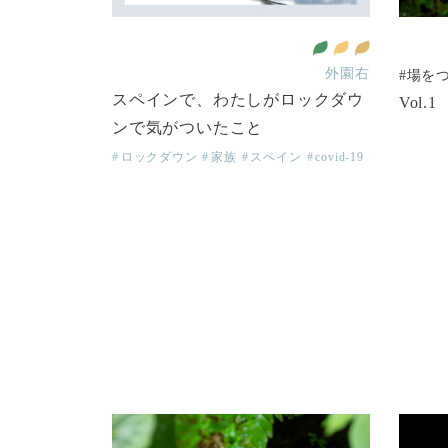
育をみんなに
ー平等を実現しよう
全ての人に健康と福祉を
働きがいも 経済成長も
平和と公正をすべての人に
外園右
#場を
スペインで、わたしがロックダウ
Vol
ンで気がついたこと
ロックダウン
家族
スペイン
covid-19