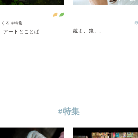
つくる
#特集
鏡よ、鏡、、
.1 アートとことば
#特集