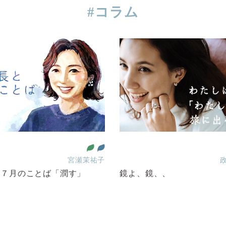
#コラム
宮瀬茉祐子
・７月のことば「潤す」
鏡よ、鏡、、