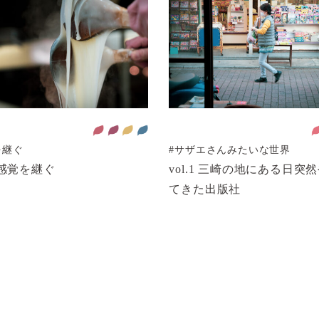
を継ぐ
#サザエさんみたいな世界
1 感覚を継ぐ
vol.1 三崎の地にある日突
てきた出版社