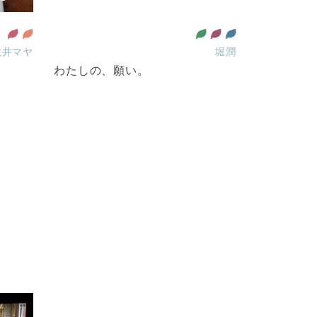
政井マヤ
堀潤
わたしの、願い。