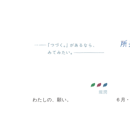
育をみんなに
ー平等を実現しよう
全ての人に健康と福祉を
住み続けられるまちづくりを
作る責任 つかう責任
堀潤
わたしの、願い。
６月