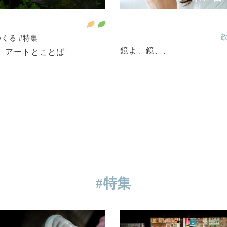
つくる
#特集
鏡よ、鏡、、
.1 アートとことば
#特集