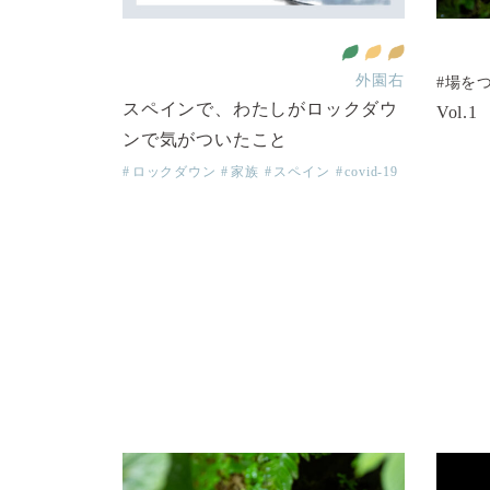
育をみんなに
ー平等を実現しよう
全ての人に健康と福祉を
働きがいも 経済成長も
平和と公正をすべての人に
外園右
#場を
スペインで、わたしがロックダウ
Vol
ンで気がついたこと
ロックダウン
家族
スペイン
covid-19