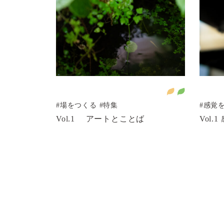
う
健康と福祉を
られるまちづくりを
#場をつくる
#特集
#感覚
Vol.1 アートとことば
Vol.