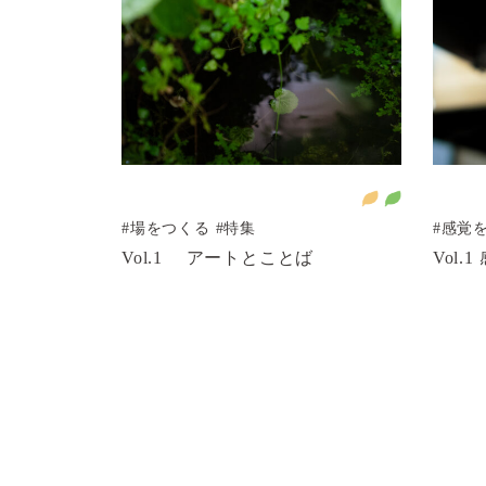
う
健康と福祉を
られるまちづくりを
#場をつくる
#特集
#感覚
Vol.1 アートとことば
Vol.