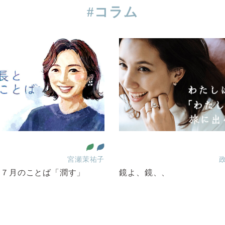
#コラム
宮瀬茉祐子
・７月のことば「潤す」
鏡よ、鏡、、