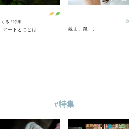
つくる
#特集
鏡よ、鏡、、
.1 アートとことば
#特集