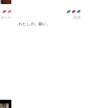
政井マヤ
堀潤
わたしの、願い。