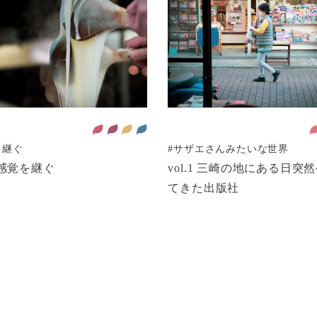
を継ぐ
#サザエさんみたいな世界
1 感覚を継ぐ
vol.1 三崎の地にある日突
てきた出版社