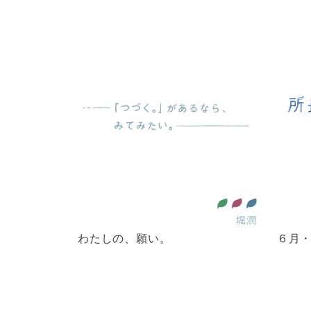
育をみんなに
ー平等を実現しよう
全ての人に健康と福祉を
住み続けられるまちづくりを
作る責任 つかう責任
堀潤
わたしの、願い。
６月