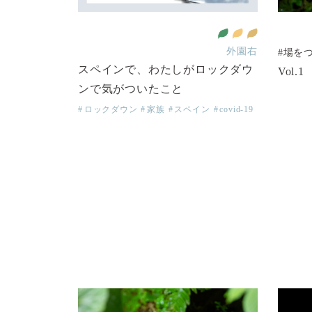
育をみんなに
ー平等を実現しよう
全ての人に健康と福祉を
働きがいも 経済成長も
平和と公正をすべての人に
外園右
#場を
スペインで、わたしがロックダウ
Vol
ンで気がついたこと
ロックダウン
家族
スペイン
covid-19