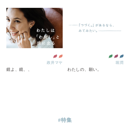
政井マヤ
堀潤
鏡よ、鏡、、
わたしの、願い。
#特集