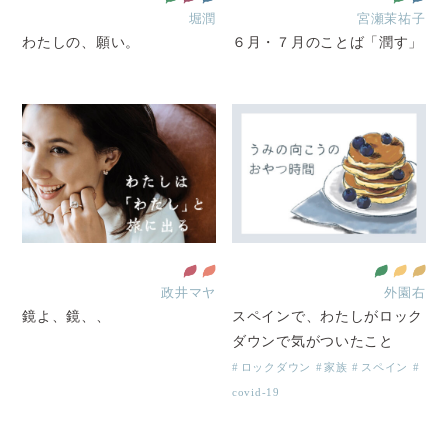
堀潤
宮瀬茉祐子
わたしの、願い。
６月・７月のことば「潤す」
政井マヤ
外園右
鏡よ、鏡、、
スペインで、わたしがロック
ダウンで気がついたこと
ロックダウン
家族
スペイン
covid-19