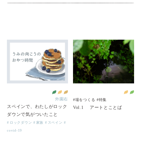
外園右
#場をつくる
#特集
スペインで、わたしがロック
Vol.1 アートとことば
ダウンで気がついたこと
ロックダウン
家族
スペイン
covid-19