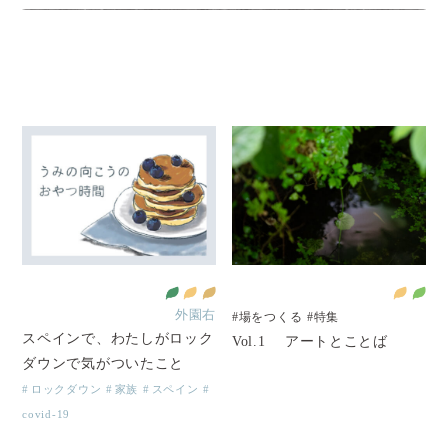
外園右
#場をつくる
#特集
スペインで、わたしがロック
Vol.1 アートとことば
ダウンで気がついたこと
ロックダウン
家族
スペイン
covid-19