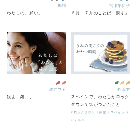
堀潤
宮瀬茉祐子
わたしの、願い。
６月・７月のことば「潤す」
政井マヤ
外園右
鏡よ、鏡、、
スペインで、わたしがロック
ダウンで気がついたこと
ロックダウン
家族
スペイン
covid-19