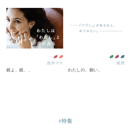
政井マヤ
堀潤
鏡よ、鏡、、
わたしの、願い。
#特集