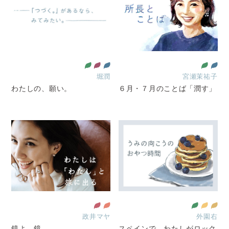
堀潤
宮瀬茉祐子
わたしの、願い。
６月・７月のことば「潤す」
政井マヤ
外園右
鏡よ、鏡、、
スペインで、わたしがロック