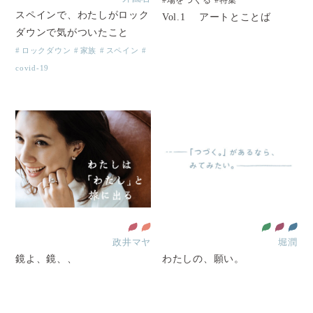
スペインで、わたしがロック
Vol.1 アートとことば
ダウンで気がついたこと
ロックダウン
家族
スペイン
covid-19
政井マヤ
堀潤
鏡よ、鏡、、
わたしの、願い。