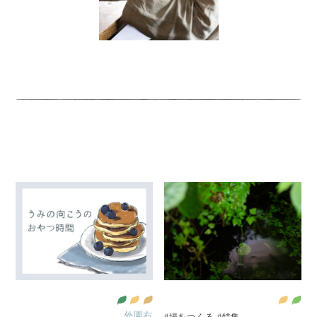
外園右
#場をつくる
#特集