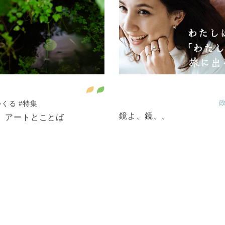
つくる
#特集
鏡よ、鏡、、
.1 アートとことば