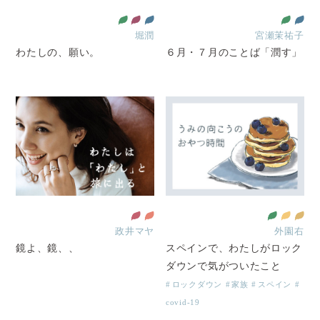
堀潤
宮瀬茉祐子
わたしの、願い。
６月・７月のことば「潤す」
政井マヤ
外園右
鏡よ、鏡、、
スペインで、わたしがロック
ダウンで気がついたこと
ロックダウン
家族
スペイン
covid-19