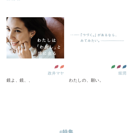
政井マヤ
堀潤
鏡よ、鏡、、
わたしの、願い。
#特集