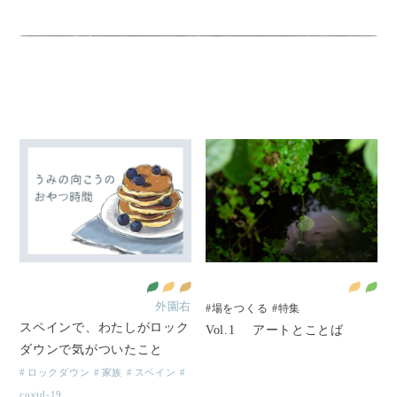
外園右
#場をつくる
#特集
スペインで、わたしがロック
Vol.1 アートとことば
ダウンで気がついたこと
ロックダウン
家族
スペイン
covid-19